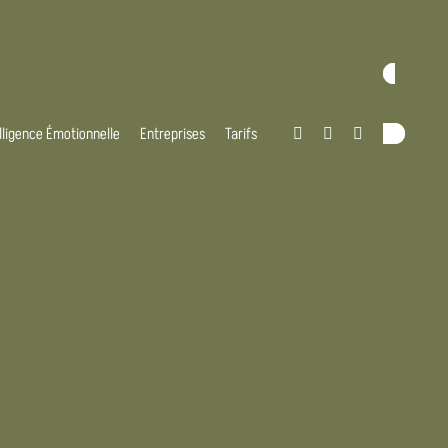
Contac
elligence Émotionnelle
Entreprises
Tarifs


