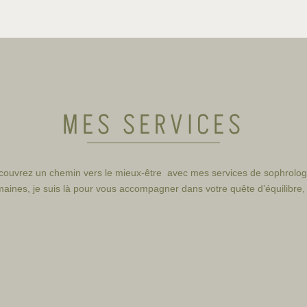
MES SERVICES
couvrez un chemin vers le mieux-être avec mes services de sophrolog
maines, je suis là pour vous accompagner dans votre quête d’équilibre,
Acouphènes