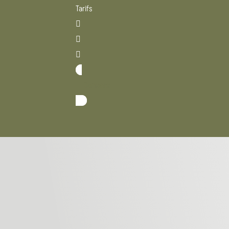
Tarifs



Contact