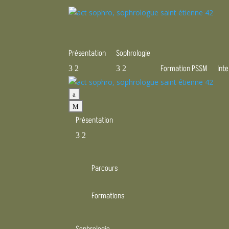
Présentation
Sophrologie
Formation PSSM
Int
3
2
3
2
a
M
Présentation
3
2
Parcours
Formations